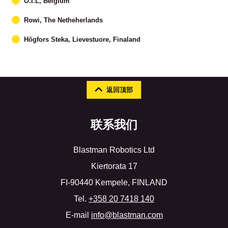
O.I.L, Belgium
Rowi, The Netheherlands
Högfors Steka, Lievestuore, Finaland
返回顶部
联系我们
Blastman Robotics Ltd
Kiertorata 17
FI-90440 Kempele, FINLAND
Tel.
+358 20 7418 140
E-mail
info@blastman.com