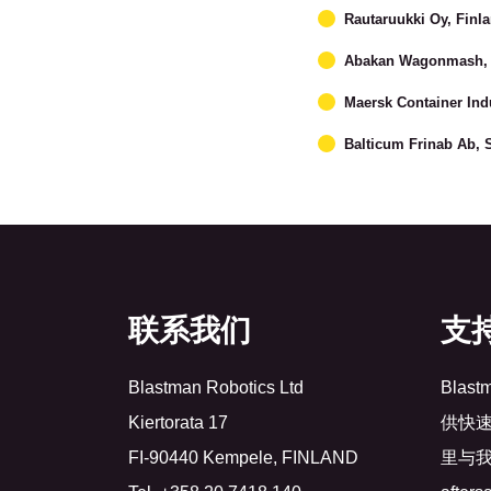
Rautaruukki Oy, Finl
Abakan Wagonmash, 
Maersk Container Ind
Balticum Frinab Ab,
联系我们
支
Blastman Robotics Ltd
Bla
Kiertorata 17
供快
FI-90440 Kempele, FINLAND
里与