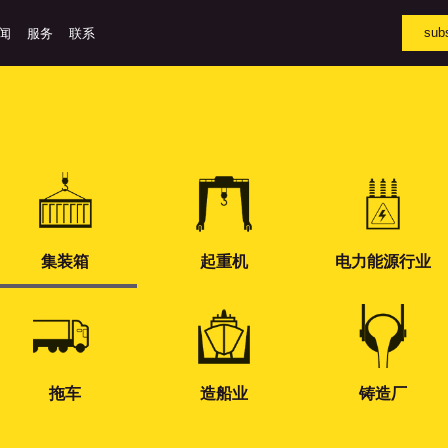
subs
闻
服务
联系
集装箱
起重机
电力能源行业
拖车
造船业
铸造厂