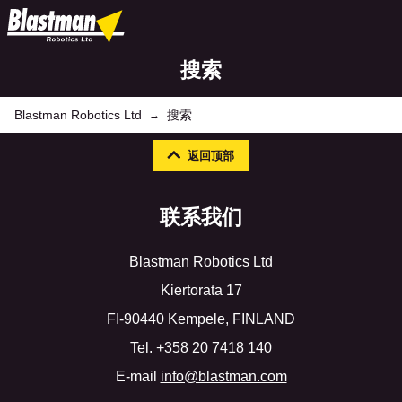
搜索
Blastman Robotics Ltd
搜索
→
返回顶部
联系我们
Blastman Robotics Ltd
Kiertorata 17
FI-90440 Kempele, FINLAND
Tel.
+358 20 7418 140
E-mail
info@blastman.com